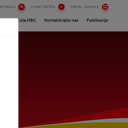
PRETRAGA
CCHBC TRŽIŠTA
PORTAL ZA KUPCE
a u Coca-Cola HBC
Kontaktirajte nas
Publikacije
enata
e