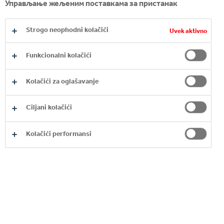
Управљање жељеним поставкама за пристанак
ISTRAŽITE NAŠE
Strogo neophodni kolačići
Uvek aktivno
BRENDOVE KAFA
Funkcionalni kolačići
Kolačići za oglašavanje
Ciljani kolačići
Kolačići performansi
CAFFÈ VERGNANO