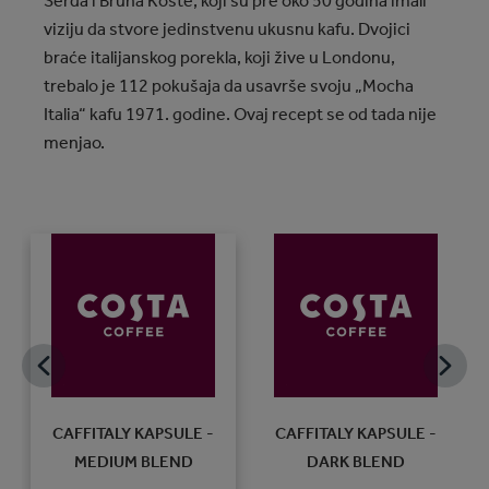
Serđa i Bruna Koste, koji su pre oko 50 godina imali
viziju da stvore jedinstvenu ukusnu kafu. Dvojici
braće italijanskog porekla, koji žive u Londonu,
trebalo je 112 pokušaja da usavrše svoju „Mocha
Italia“ kafu 1971. godine. Ovaj recept se od tada nije
menjao.
RK
CAFFITALY KAPSULE -
CAFFITALY KAPSULE -
MEDIUM BLEND
DARK BLEND