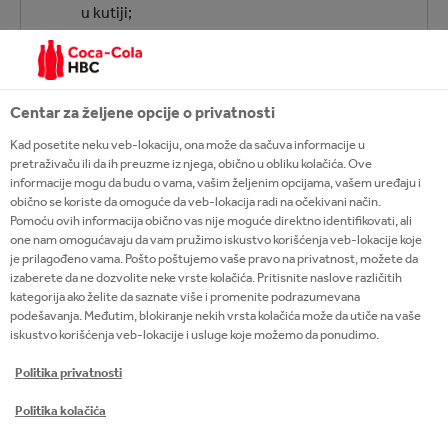
u kutiji;
Intenzitet: 8
Centar za željene opcije o privatnosti
Kad posetite neku veb-lokaciju, ona može da sačuva informacije u
pretraživaču ili da ih preuzme iz njega, obično u obliku kolačića. Ove
informacije mogu da budu o vama, vašim željenim opcijama, vašem uređaju i
obično se koriste da omoguće da veb-lokacija radi na očekivani način.
Pomoću ovih informacija obično vas nije moguće direktno identifikovati, ali
one nam omogućavaju da vam pružimo iskustvo korišćenja veb-lokacije koje
je prilagođeno vama. Pošto poštujemo vaše pravo na privatnost, možete da
izaberete da ne dozvolite neke vrste kolačića. Pritisnite naslove različitih
kategorija ako želite da saznate više i promenite podrazumevana
podešavanja. Međutim, blokiranje nekih vrsta kolačića može da utiče na vaše
iskustvo korišćenja veb-lokacije i usluge koje možemo da ponudimo.
Politika privatnosti
Politika kolačića