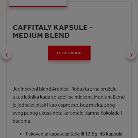
CAFFITALY KAPSULE -
MEDIUM BLEND
O PROIZVODU
Jedinstveni blend Arabica i Robusta zrna pružaju
ukus lešnika kada se spoji sa mlekom. Medium Blend
je jednako pitak i kao espresso, bez mleka, zbog
svog punog ukusa nota karamele, tamne čokolade i
badema.
Pakovanja: kapasula: 8,5g ili 13,5g; 48 kapsula