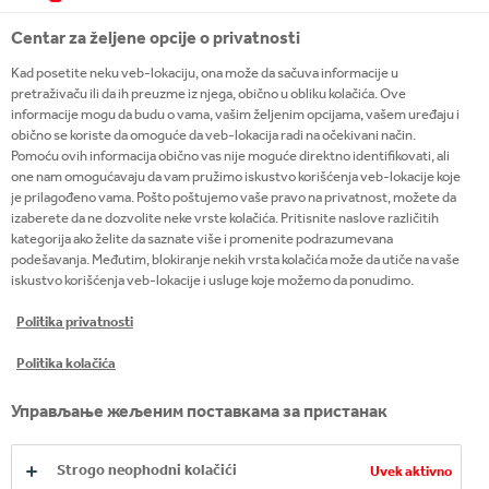
Centar za željene opcije o privatnosti
Kad posetite neku veb-lokaciju, ona može da sačuva informacije u
pretraživaču ili da ih preuzme iz njega, obično u obliku kolačića. Ove
informacije mogu da budu o vama, vašim željenim opcijama, vašem uređaju i
obično se koriste da omoguće da veb-lokacija radi na očekivani način.
Pomoću ovih informacija obično vas nije moguće direktno identifikovati, ali
one nam omogućavaju da vam pružimo iskustvo korišćenja veb-lokacije koje
je prilagođeno vama. Pošto poštujemo vaše pravo na privatnost, možete da
izaberete da ne dozvolite neke vrste kolačića. Pritisnite naslove različitih
kategorija ako želite da saznate više i promenite podrazumevana
podešavanja. Međutim, blokiranje nekih vrsta kolačića može da utiče na vaše
iskustvo korišćenja veb-lokacije i usluge koje možemo da ponudimo.
Politika privatnosti
Politika kolačića
Управљање жељеним поставкама за пристанак
Strogo neophodni kolačići
Uvek aktivno