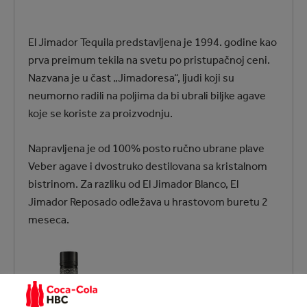
El Jimador Tequila predstavljena je 1994. godine kao
prva preimum tekila na svetu po pristupačnoj ceni.
Nazvana je u čast „Jimadoresa“, ljudi koji su
neumorno radili na poljima da bi ubrali biljke agave
koje se koriste za proizvodnju.
Napravljena je od 100% posto ručno ubrane plave
Veber agave i dvostruko destilovana sa kristalnom
bistrinom. Za razliku od El Jimador Blanco, El
Jimador Reposado odležava u hrastovom buretu 2
meseca.